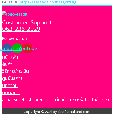
FAST888
https://s.lazada.co.th/s.QdzUQ
Customer Support
063-236-2929
Follow us on :
acebook
Line
Youtube
หน้าหลัก
สินค้า
วิธีการชำระเงิน
ศูนย์บริการ
บทความ
ติดต่อเรา
ข่าวสารเเละโปรโมชั่น
ข่าวสารเกี่ยวกับยาง หรือโปรโมชั่นยาง
Copyright © 2021 by fastfitthailand.com