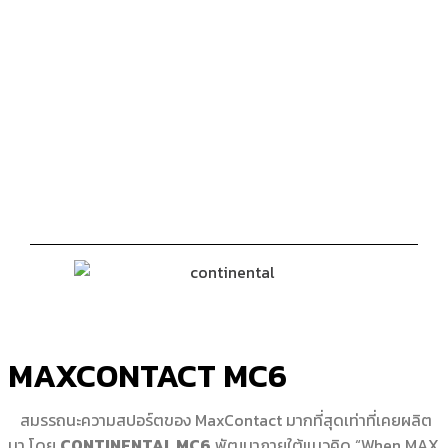
MAXCONTACT MC6
สมรรถนะความสปอร์ตของ MaxContact มากที่สุดเท่าที่เคยผลิต
มา โดย
CONTINENTAL MC6
พัฒนาภายใต้แนวคิด “When MAX