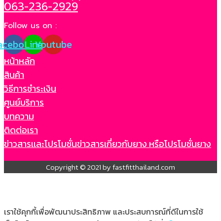
063-236-2929
Follow us on :
acebook
Line
Youtube
หน้าหลัก
สินค้า
วิธีการชำระเงิน
ศูนย์บริการ
บทความ
ติดต่อเรา
ข่าวสารเเละโปรโมชั่น
ข่าวสารเกี่ยวกับยาง หรือโปรโมชั่นยาง
Copyright © 2021 by fastfitthailand.com
เราใช้คุกกี้เพื่อพัฒนาประสิทธิภาพ และประสบการณ์ที่ดีในการใช้